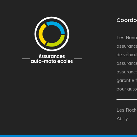
Coordo
Les Nova
assuranc
de véhicu
assuranc
assurance
garantie 
pour auto
Les Roche
Abilly