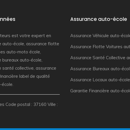
nnées
Assurance auto-école
teurs est votre
expert en
Assurance Véhicule auto-écol
e auto-école
,
assurance flotte
Assurance Flotte Voitures au
les auto-moto école
,
Assurance Santé Collective a
e bureaux auto-école
,
 santé collective
,
assurance
Assurance Bureaux auto-éco
financière
label de qualité
Assurance Locaux auto-école
-école.
Garantie Financière auto-écol
s Code postal : 37160 Ville :