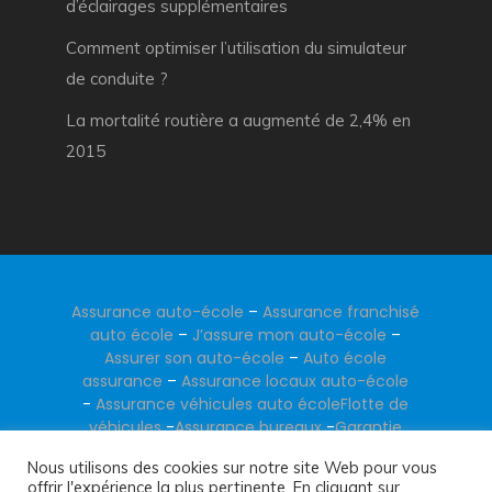
d’éclairages supplémentaires
Comment optimiser l’utilisation du simulateur
de conduite ?
La mortalité routière a augmenté de 2,4% en
2015
Assurance auto-école
–
Assurance franchisé
auto école
–
J’assure mon auto-école
–
Assurer son auto-école
–
Auto école
assurance
–
Assurance locaux auto-école
-
Assurance véhicules auto école
Flotte de
véhicules
-
Assurance bureaux
-
Garantie
financière
-
Santé collective
Nous utilisons des cookies sur notre site Web pour vous
offrir l'expérience la plus pertinente. En cliquant sur